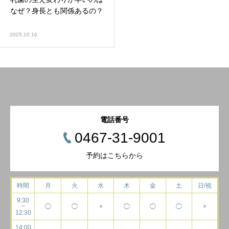
なぜ？身長とも関係あるの？
2025.10.16
電話番号
0467-31-9001
予約はこちらから
時間
月
火
水
木
金
土
日/祝
9:30
~
◯
◯
×
◯
◯
◯
×
12:30
14:00