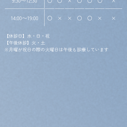
9:30〜12:30
〇
〇
×
〇
〇
〇
×
14:00〜19:00
〇
×
×
〇
〇
×
×
【休診日】水・日・祝
【午後休診】火・土
※月曜が祝日の際の火曜日は午後も診療しています