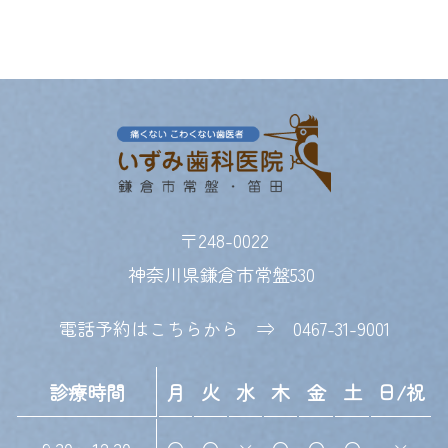
〒248-0022
神奈川県鎌倉市常盤530 
電話予約はこちらから　⇒　
0467-31-9001
診療時間
月
火
水
木
金
土
日/祝