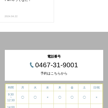
2024.04.22
電話番号
0467-31-9001
予約はこちらから
時間
月
火
水
木
金
土
日/祝
9:30
~
◯
◯
×
◯
◯
◯
×
12:30
14:00