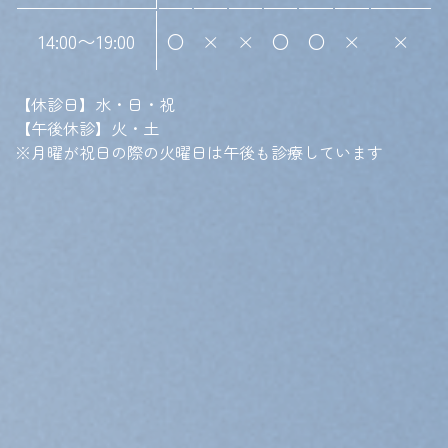
14:00〜19:00
〇
×
×
〇
〇
×
×
【休診日】水・日・祝
【午後休診】火・土
※月曜が祝日の際の火曜日は午後も診療しています