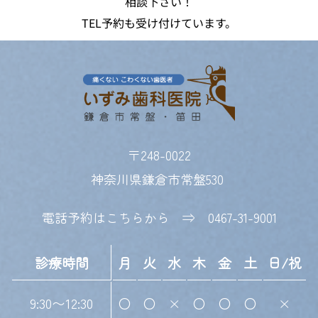
相談下さい！
TEL予約も受け付けています。
〒248-0022
神奈川県鎌倉市常盤530 
電話予約はこちらから　⇒　
0467-31-9001
診療時間
月
火
水
木
金
土
日/祝
9:30〜12:30
〇
〇
×
〇
〇
〇
×